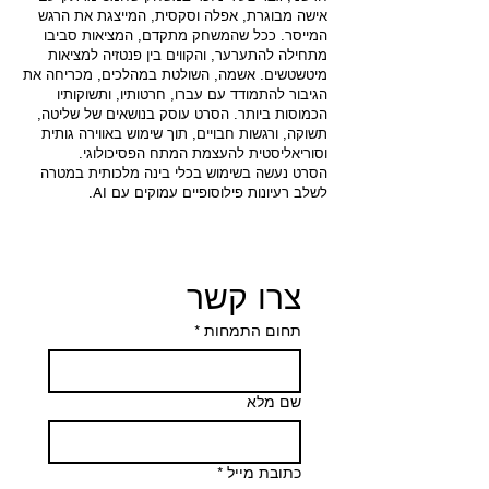
אישה מבוגרת, אפלה וסקסית, המייצגת את הרגש
המייסר. ככל שהמשחק מתקדם, המציאות סביבו
מתחילה להתערער, והקווים בין פנטזיה למציאות
מיטשטשים. אשמה, השולטת במהלכים, מכריחה את
הגיבור להתמודד עם עברו, חרטותיו, ותשוקותיו
הכמוסות ביותר. הסרט עוסק בנושאים של שליטה,
תשוקה, ורגשות חבויים, תוך שימוש באווירה גותית
וסוריאליסטית להעצמת המתח הפסיכולוגי.
הסרט נעשה בשימוש בכלי בינה מלכותית במטרה
לשלב רעיונות פילוסופיים עמוקים עם AI.
צרו קשר
תחום התמחות
*
שם מלא
כתובת מייל
*