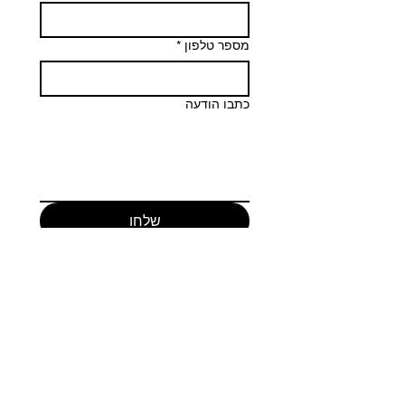
מספר טלפון
*
כתבו הודעה
שלחו
צרו קשר
+972-506496891