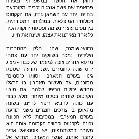
לחזק את הקשר במשפחתי וצעירה
פרואנית שחיפשה אנרגיה זכרית ומקורקעת
בחיים, יחד עם השמאן גנדו, את הקקטוס
ויכולותיו המופלאות במולדתו המסורתית.
בין נופים עוצרי נשימה ופסגות ירוקות הכיר
כל אחד מאיתנו את עצמו, ושינה את חייו.
ה"וואטשומה", שהנו חלק מהתרבות
הילידית, נמכר בשווקים יחד עם צמחי
מרפא אחרים וזוכה למעמד של כבוד - מציג
יחס שונה לחומרים משני תודעה, שספגו
גינוי בעולם המערבי וסווגו כ"סמים"
מסוכנים, עד העשור האחרון בו התגלו
מחדש יכולות הריפוי שלהם. את מיצוי
הקקטוס שותים בטקס מיוחד ומלא כבוד
עם כוונה להביא ריפוי לחיינו, בשונה
מהאופן בו צורכים חוצרים משני תודעה
בעולם המערבי, במסיבות ללא הכוונה
נכונה. לקקטוס ולחוויה הקסומה אותה הוא
מעורר במשתתפים, יש פוטנציאל אדיר
לחבר אותנו, אנשי המערב, מחדש אל