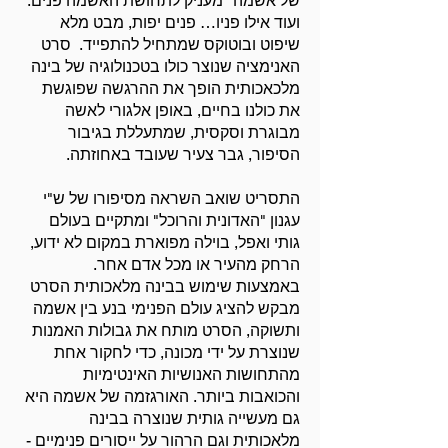
של אשמה" מעניק לתחושת האשמה פנים.
ועוד אילו פניו… פנים יפות, מבט מלא
שיפוט ובוטוקס שמתחיל להתפייד. סרט
האנימציה שנוצר כולו בטכנולוגיה של בינה
מלכאכותית הופך את ההרגשה שפוגשת
את כולנו בחיים, באופן אלגורי לאשה
מבוגרת וסקסית, שמתעללת בגיבור
הסיפור, גבר צעיר שעובד באחוזתה.
התסריט שואב השראה מסיפורו של ש"י
עגנון "האדונית והרוכל" ומתקיים בעולם
גותי ואפל, בוילה מפוארת במקום לא ידוע,
הרחק מהעיר או מכל אדם אחר.
באמצעות שימוש בבינה מלאכותית הסרט
מבקש להציג עולם הפנימי בנע בין אשמה
ותשוקה, הסרט מותח את גבולות האמנות
שנוצרת על ידי מכונה, כדי לחקור אחת
מהתחושות האנושיות האינטימיות
והכואבות ביותר. האורגזמה של אשמה היא
גם מעשייה גותית שנוצרה בבינה
מלאכותית וגם הרהור על ייסורים פנימיים -