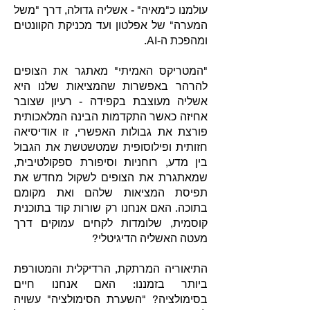
עולמנו כ"מאיה" - אשליה גדולה, דרך "משל
המערה" של אפלטון ועד מכניקת הקוונטים
ומהפכת ה-AI.
"המטריקס האמיתי" מאתגר את הצופים
להרהר באפשרות שהמציאות שלנו היא
אשליה מעוצבת בקפידה - רעיון שצובר
אחיזה כאשר התקדמות הבינה המלאכותית
פורצת את גבולות האפשרי, זו אודיסיאה
חזותית ופילוסופית שמטשטשת את הגבול
בין מדע, רוחניות וסיפורת ספקולטיבית,
שמאתגרת את הצופים לשקול מחדש את
תפיסת המציאות שלהם ואת מקומם
בתוכה. האם אנחנו רק שורות קוד בתוכנית
קוסמית, שלומדות לקחים עמוקים דרך
מעטה האשליה הדיגיטלי?
התיאוריה המרתקת, הרדיקלית והמטורפת
ביותר בזמננו: האם אנחנו חיים
בסימולציה? "השערת הסימולציה" עשויה